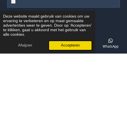
Deze website maakt gebruik van cookies om uw
Verzenden
ervaring te verbeteren en op maat gemaakte
advertenties weer te geven. Door op ‘Accepteren’
te klikken, gaat u akkoord met het gebruik van
© 2025 - 2026 Inter-Elektro
alle cookies.
Powered by
JouwWeb
Afwijzen
Accepteren
E-mailadres
Telefoonnummer
Kaart
WhatsApp
Ons Werkgebied in Eindhoven
Inter-Elektro is actief in heel Eindhoven en alle omliggende wijken
zoals Strijp, Meerhoven, Gestel, Stratum, Woensel en Acht. Bekijk
hieronder ons werkgebied.