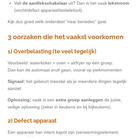
Valt
de aardlekschakelaar
uit? Dan is het vaak
lekstroom
(vocht/defect apparaat/isolatiefout).
Kijk dus goed welk onderdeel “naar beneden” gaat.
3 oorzaken die het vaakst voorkomen
1) Overbelasting (te veel tegelijk)
Voorbeeld: waterkoker + oven + airfryer op één groep.
Dan kan de automaat eruit gaan, vooral op piekmomenten.
Signaal:
het gebeurt meestal als je meerdere dingen tegelijk
aanzet.
Oplossing:
vaak is een
extra groep aanleggen
de juiste,
veilige oplossing (zeker in keukens en bij bijkeukens).
2) Defect apparaat
Een apparaat kan intern kapot zijn (verwarmingselement,