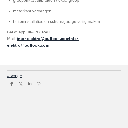
groepenkast uitbreiden / extra groep
meterkast vervangen
buiteninstallaties en schuur/garage veilig maken
Bel of app:
06-19297401
Mail:
inter-elektro@outlook.com
Inter-
elektro@outlook.com
«
Vorige
D
D
S
D
e
e
h
e
l
e
a
l
e
l
r
e
n
e
n