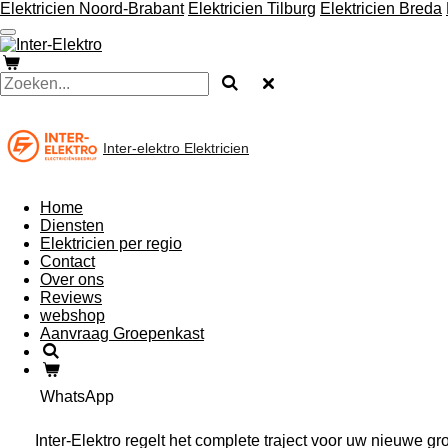
Elektricien Noord-Brabant
Elektricien Tilburg
Elektricien Breda
Ga
direct
naar
de
hoofdinhoud
Inter-elektro
Elektricien
Home
Diensten
Elektricien per regio
Contact
Over ons
Reviews
webshop
Aanvraag Groepenkast
WhatsApp
Inter-Elektro regelt het complete traject voor uw nieuwe gr