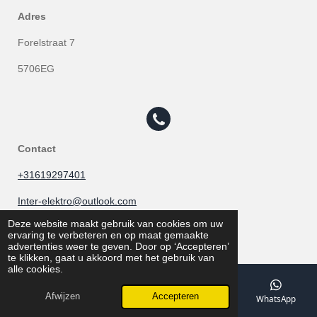
Adres
Forelstraat 7
5706EG
Contact
+31619297401
Inter-elektro@outlook.com
Deze website maakt gebruik van cookies om uw
ervaring te verbeteren en op maat gemaakte
advertenties weer te geven. Door op ‘Accepteren’
te klikken, gaat u akkoord met het gebruik van
alle cookies.
Openingstijden
Afwijzen
Accepteren
E-mailadres
Telefoonnummer
Kaart
WhatsApp
Ma - Vr: 00:00- 24:00 uur