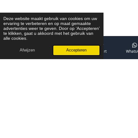
Deze website maakt gebruik van cookies om uw
ervaring te verbeteren en op maat gemaakte
advertenties weer te geven. Door op ‘Accepteren’
te klikken, gaat u akkoord met het gebruik van
alle cookies.
Afwijzen
Accepteren
E-mailadres
Telefoonnummer
Kaart
Whats
Veelvoorkomende elektrische problemen in
Eindhoven