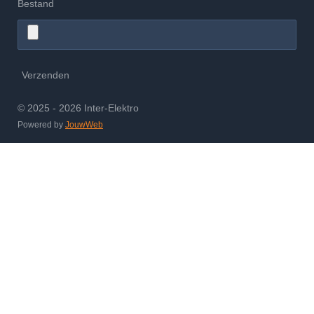
Bestand
Verzenden
© 2025 - 2026 Inter-Elektro
Powered by
JouwWeb
Ons Werkgebied in Eindhoven
Inter-Elektro is actief in heel Eindhoven en alle omliggende wijken
zoals Strijp, Meerhoven, Gestel, Stratum, Woensel en Acht. Bekijk
hieronder ons werkgebied.