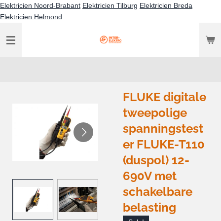
Elektricien Noord-Brabant
Elektricien Tilburg
Elektricien Breda
Ga
Elektricien Helmond
direct
naar
de
hoofdinhoud
FLUKE digitale
tweepolige
spanningstest
er FLUKE-T110
(duspol) 12-
690V met
schakelbare
belasting