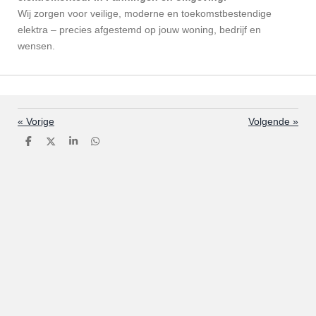
Wij zorgen voor veilige, moderne en toekomstbestendige
elektra – precies afgestemd op jouw woning, bedrijf en
wensen.
«
Vorige
Volgende
»
D
D
S
D
e
e
h
e
l
e
a
l
e
l
r
e
n
e
n