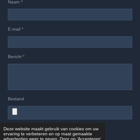
Naam *
E-mail *
Bericht *
Bestand
Deze website maakt gebruik van cookies om uw
Verzenden
ervaring te verbeteren en op maat gemaakte
advertenties weer te geven. Door op ‘Accepteren’