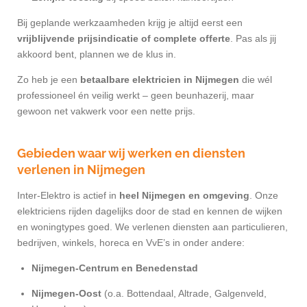
Bij geplande werkzaamheden krijg je altijd eerst een
vrijblijvende prijsindicatie of complete offerte
. Pas als jij
akkoord bent, plannen we de klus in.
Zo heb je een
betaalbare elektricien in Nijmegen
die wél
professioneel én veilig werkt – geen beunhazerij, maar
gewoon net vakwerk voor een nette prijs.
Gebieden waar wij werken en diensten
verlenen in Nijmegen
Inter-Elektro is actief in
heel Nijmegen en omgeving
. Onze
elektriciens rijden dagelijks door de stad en kennen de wijken
en woningtypes goed. We verlenen diensten aan particulieren,
bedrijven, winkels, horeca en VvE’s in onder andere:
Nijmegen-Centrum en Benedenstad
Nijmegen-Oost
(o.a. Bottendaal, Altrade, Galgenveld,