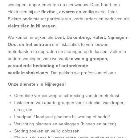
woningen, appartementen en nieuwbouw. Daar hoort een
elektricien bij die
flexibel, ervaren en veilig
werkt. Inter-
Elektro ondersteunt particulieren, verhuurders en bedrijven als
elektricien in Nijmegen
.
We komen in wijken als
Lent, Dukenburg, Hatert, Nijmegen-
Oost en het centrum
om installaties te vernieuwen,
meterkasten te upgraden en storingen op te lossen. Zeker in
oudere woningen zien we vaak
te weinig groepen,
verouderde bedrading of ontbrekende
aardlekschakelaars
. Dat pakken we professioneel aan.
Onze diensten in Nijmegen:
Complete vernieuwing of uitbreiding van de meterkast
Installeren van aparte groepen voor inductie, wasdroger,
airco, etc.
Laadpaal / laadpunt plaatsen bij woning of bedrijf
Verlichting plannen en aanleggen (binnen en buiten)
Storing zoeken en veilig oplossen
Elektra-adviezen bij verbouwing, verhuur of splitsing van