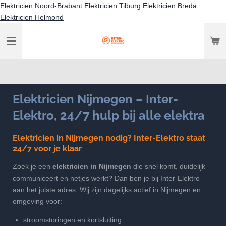
Elektricien Noord-Brabant
Elektricien Tilburg
Elektricien Breda
Ga
Elektricien Helmond
direct
naar
de
hoofdinhoud
Elektricien Nijmegen – Inter-
Elektro, 24/7 hulp bij alle elektra
Elektricien in Nijmegen nodig? Inter-Elektro staat
24/7 voor je klaar
Zoek je een
elektricien in Nijmegen
die snel komt, duidelijk
communiceert en netjes werkt? Dan ben je bij Inter-Elektro
aan het juiste adres. Wij zijn dagelijks actief in Nijmegen en
omgeving voor:
stroomstoringen en kortsluiting