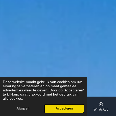
Deze website maakt gebruik van cookies om uw
ervaring te verbeteren en op maat gemaakte
advertenties weer te geven. Door op ‘Accepteren’
te klikken, gaat u akkoord met het gebruik van
alle cookies.
Afwijzen
Accepteren
E-mailadres
Telefoonnummer
Kaart
WhatsApp