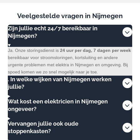
Veelgestelde vragen in Nijmegen
Zijn jullie echt 24/7 bereikbaar in
Nijmegen?
Ja. Onze storingsdienst is
24 uur per dag, 7 dagen per week
bereikbaar voor stroomstoringen, kortsluiting en andere
urgente problemen met elektra in Nijmegen en omgeving. Bij
spoed komen we zo snel mogelijk naar je toe.
. In welke wijken van Nijmegen werken
jullie?
Wat kost een elektricien in Nijmegen
ongeveer?
Vervangen jullie ook oude
stoppenkasten?