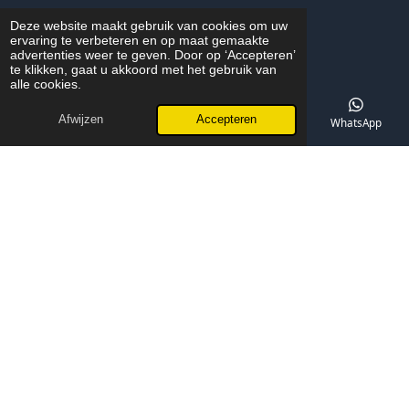
Deze website maakt gebruik van cookies om uw
Verzenden
ervaring te verbeteren en op maat gemaakte
advertenties weer te geven. Door op ‘Accepteren’
te klikken, gaat u akkoord met het gebruik van
© 2025 - 2026 Inter-Elektro
alle cookies.
Powered by
JouwWeb
Afwijzen
Accepteren
E-mailadres
Telefoonnummer
Kaart
WhatsApp
Ons Werkgebied in Eindhoven
Inter-Elektro is actief in heel Eindhoven en alle omliggende wijken
zoals Strijp, Meerhoven, Gestel, Stratum, Woensel en Acht. Bekijk
hieronder ons werkgebied.