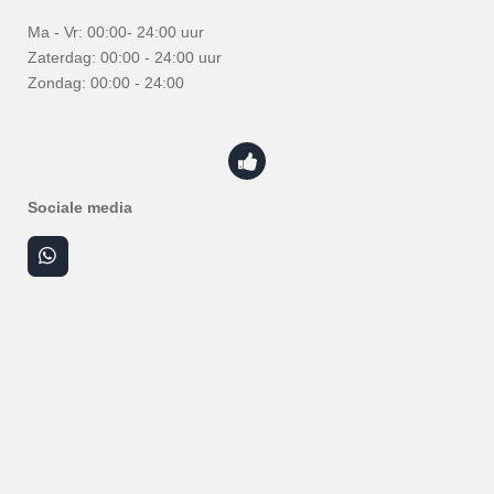
Ma - Vr: 00:00- 24:00 uur
Zaterdag: 00:00 - 24:00 uur
Zondag: 00:00 - 24:00
Sociale media
W
h
a
t
s
A
p
p