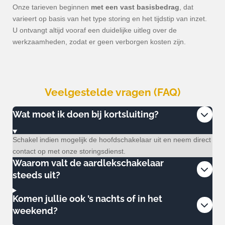
Onze tarieven beginnen
met een vast basisbedrag
, dat
varieert op basis van het type storing en het tijdstip van inzet.
U ontvangt altijd vooraf een duidelijke uitleg over de
werkzaamheden, zodat er geen verborgen kosten zijn.
Veelgestelde vragen (FAQ)
Wat moet ik doen bij kortsluiting?
Schakel indien mogelijk de hoofdschakelaar uit en neem direct
contact op met onze storingsdienst.
Waarom valt de aardlekschakelaar
steeds uit?
Komen jullie ook ’s nachts of in het
weekend?