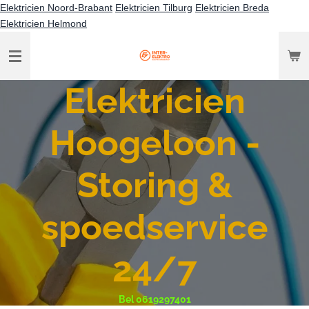
Elektricien Noord-Brabant
Elektricien Tilburg
Elektricien Breda
Ga
Elektricien Helmond
direct
naar
de
hoofdinhoud
Elektricien
Hoogeloon -
Storing &
spoedservice
24/7
Bel 0619297401