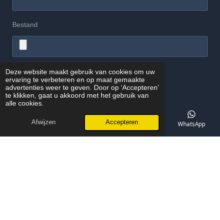
Bestand
Deze website maakt gebruik van cookies om uw
Verzenden
ervaring te verbeteren en op maat gemaakte
advertenties weer te geven. Door op ‘Accepteren’
te klikken, gaat u akkoord met het gebruik van
© 2025 - 2026 Inter-Elektro
alle cookies.
Powered by
JouwWeb
Afwijzen
Accepteren
E-mailadres
Telefoonnummer
Kaart
WhatsApp
Ons Werkgebied in Eindhoven
Inter-Elektro is actief in heel Eindhoven en alle omliggende wijken
zoals Strijp, Meerhoven, Gestel, Stratum, Woensel en Acht. Bekijk
hieronder ons werkgebied.