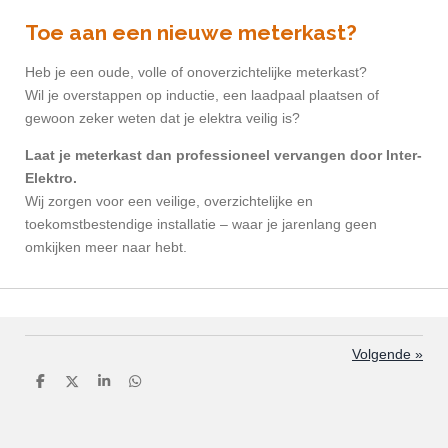
Toe aan een nieuwe meterkast?
Heb je een oude, volle of onoverzichtelijke meterkast?
Wil je overstappen op inductie, een laadpaal plaatsen of
gewoon zeker weten dat je elektra veilig is?
Laat je meterkast dan professioneel vervangen door Inter-
Elektro.
Wij zorgen voor een veilige, overzichtelijke en
toekomstbestendige installatie – waar je jarenlang geen
omkijken meer naar hebt.
Volgende
»
D
D
S
D
e
e
h
e
l
e
a
l
e
l
r
e
n
e
n