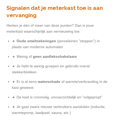
Signalen dat je meterkast toe is aan
vervanging
Herken je één of meer van deze punten? Dan is jouw
meterkast waarschijnlijk aan vernieuwing toe:
🔸
Oude smeltzekeringen
(porseleinen “stoppen”) in
plaats van moderne automaten
🔸 Weinig of
geen aardlekschakelaars
🔸 Je hebt te weinig groepen en gebruikt overal
stekkerblokken
🔸 Er is al eens
waterschade
of warmte/verbranding in de
kast geweest
🔸 De kast is rommelig, onoverzichtelijk en “volgepropt”
🔸 Je gaat zware nieuwe verbruikers aansluiten (inductie,
warmtepomp, laadpaal, sauna, etc.)