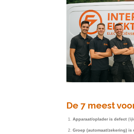
De 7 meest vo
Apparaat/oplader is defect
(lij
Groep (automaat/zekering) is 