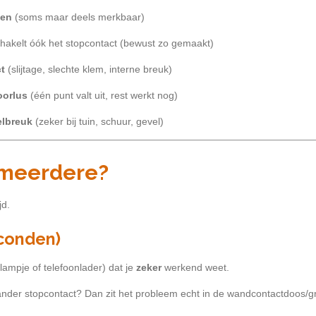
len
(soms maar deels merkbaar)
hakelt óók het stopcontact (bewust zo gemaakt)
t
(slijtage, slechte klem, interne breuk)
oorlus
(één punt valt uit, rest werkt nog)
elbreuk
(zeker bij tuin, schuur, gevel)
f meerdere?
jd.
econden)
lampje of telefoonlader) dat je
zeker
werkend weet.
ander stopcontact? Dan zit het probleem echt in de wandcontactdoos/g