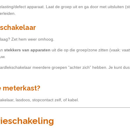
elasting/defect apparaat. Laat de groep uit en ga door met uitsluiten (st
herleiden.
kschakelaar
aag? Zet hem weer omhoog.
dan
stekkers van apparaten
uit die op die groep/zone zitten (vaak: vaa
uw.
rdlekschakelaar meerdere groepen “achter zich” hebben. Je kunt dus s
de meterkast?
hakelaar, lasdoos, stopcontact zelf, of kabel.
ieschakeling