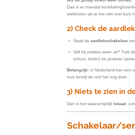
Als de groep direct weer uitvalt:
Dan is er meestal kortsluiting/overb
elektricien als je het niet snel kunt 
2) Check de aardle
Staat de
aardlekschakelaar
oml
Valt hij meteen weer uit? Trek 
schuur, boiler) en probeer opnie
Belangrijk:
in Nederland kan een aa
huis terwijl de rest het nog doet.
3) Niets te zien in 
Dan is het waarschijnlijk
lokaal
: sc
Schakelaar/ser