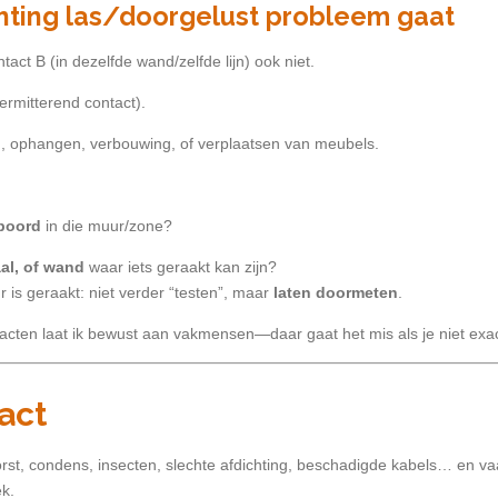
chting las/doorgelust probleem gaat
tact B (in dezelfde wand/zelfde lijn) ook niet.
termitterend contact).
, ophangen, verbouwing, of verplaatsen van meubels.
boord
in die muur/zone?
al, of wand
waar iets geraakt kan zijn?
r is geraakt: niet verder “testen”, maar
laten doormeten
.
cten laat ik bewust aan vakmensen—daar gaat het mis als je niet exact
act
vorst, condens, insecten, slechte afdichting, beschadigde kabels… en va
ek.