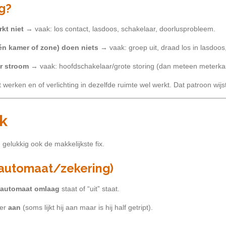
g?
kt niet
→ vaak: los contact, lasdoos, schakelaar, doorlusprobleem.
én kamer of zone) doen niets
→ vaak: groep uit, draad los in lasdoo
er stroom
→ vaak: hoofdschakelaar/grote storing (dan meteen meterkas
 werken en of verlichting in dezelfde ruimte wel werkt. Dat patroon wijs
k
gelukkig ook de makkelijkste fix.
(automaat/zekering)
automaat omlaag
staat of “uit” staat.
eer
aan
(soms lijkt hij aan maar is hij half getript).