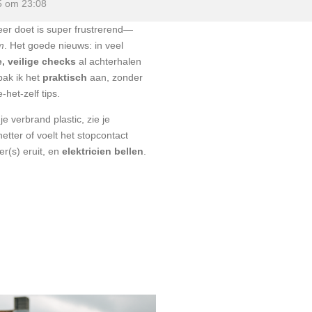
5 om 23:08
eer doet is super frustrerend—
m
. Het goede nieuws: in veel
e, veilige checks
al achterhalen
 pak ik het
praktisch
aan, zonder
het-zelf tips.
je verbrand plastic, zie je
netter of voelt het stopcontact
er(s) eruit, en
elektricien bellen
.