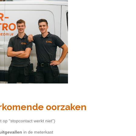
orkomende oorzaken
kt op “stopcontact werkt niet”)
uitgevallen
in de meterkast