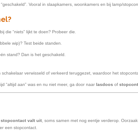
“geschakeld”. Vooral in slaapkamers, woonkamers en bij lamp/stopcon
nel?
bij die “niets” lijkt te doen? Probeer die.
bbele wip)? Test beide standen.
 één stand? Dan is het geschakeld.
schakelaar verwisseld of verkeerd teruggezet, waardoor het stopcontac
tijd “altijd aan” was en nu niet meer, ga door naar
lasdoos
of
stopcont
 stopcontact valt uit
, soms samen met nog eentje verderop. Oorzaak
er een stopcontact.