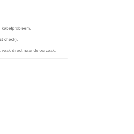
s, kabelprobleem.
t check).
t vaak direct naar de oorzaak.