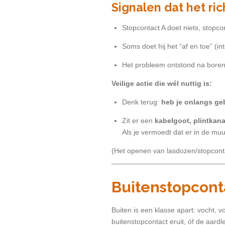
Signalen dat het ri
Stopcontact A doet niets, stopcon
Soms doet hij het “af en toe” (in
Het probleem ontstond na boren
Veilige actie die wél nuttig is:
Denk terug:
heb je onlangs ge
Zit er een
kabelgoot, plintkana
Als je vermoedt dat er in de muu
(Het openen van lasdozen/stopconta
Buitenstopcont
Buiten is een klasse apart: vocht, 
buitenstopcontact eruit, óf de aardl