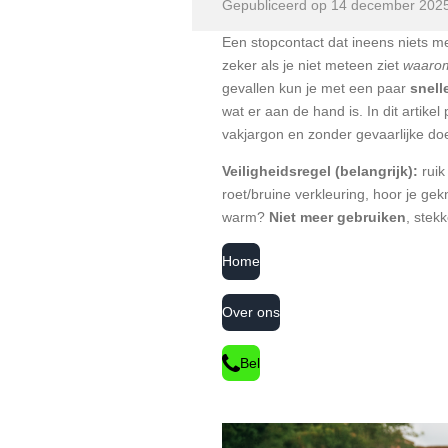
Gepubliceerd op 14 december 202
Een stopcontact dat ineens niets m
zeker als je niet meteen ziet
waaro
gevallen kun je met een paar
snell
wat er aan de hand is. In dit artikel
vakjargon en zonder gevaarlijke doe-
Veiligheidsregel (belangrijk):
ruik 
roet/bruine verkleuring, hoor je gek
warm?
Niet meer gebruiken
, stekk
Home
Over ons
Bel