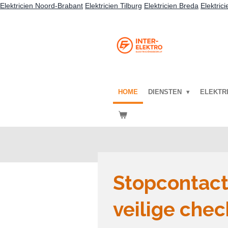
Elektricien Noord-Brabant
Elektricien Tilburg
Elektricien Breda
Elektric
Ga
direct
naar
de
hoofdinhoud
HOME
DIENSTEN
ELEKTRI
Stopcontact 
veilige che